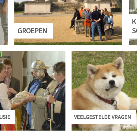
K
GROEPEN
S
USIE
VEELGESTELDE VRAGEN