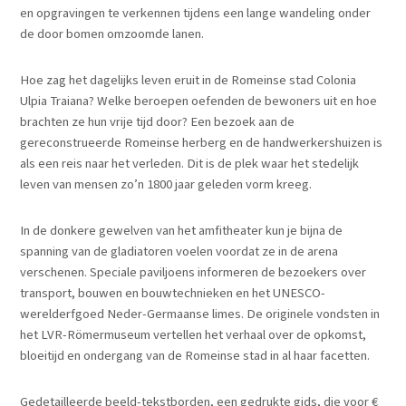
en opgravingen te verkennen tijdens een lange wandeling onder
de door bomen omzoomde lanen.
Hoe zag het dagelijks leven eruit in de Romeinse stad Colonia
Ulpia Traiana? Welke beroepen oefenden de bewoners uit en hoe
brachten ze hun vrije tijd door? Een bezoek aan de
gereconstrueerde Romeinse herberg en de handwerkershuizen is
als een reis naar het verleden. Dit is de plek waar het stedelijk
leven van mensen zo’n 1800 jaar geleden vorm kreeg.
In de donkere gewelven van het amfitheater kun je bijna de
spanning van de gladiatoren voelen voordat ze in de arena
verschenen. Speciale paviljoens informeren de bezoekers over
transport, bouwen en bouwtechnieken en het UNESCO-
werelderfgoed Neder-Germaanse limes. De originele vondsten in
het LVR-Römermuseum vertellen het verhaal over de opkomst,
bloeitijd en ondergang van de Romeinse stad in al haar facetten.
Gedetailleerde beeld-tekstborden, een gedrukte gids, die voor €